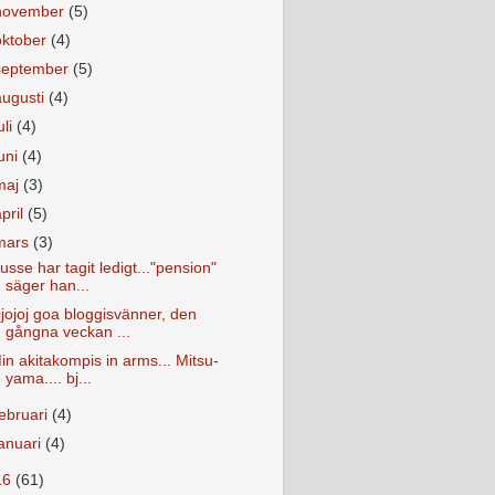
november
(5)
oktober
(4)
september
(5)
augusti
(4)
uli
(4)
juni
(4)
maj
(3)
april
(5)
mars
(3)
usse har tagit ledigt..."pension"
säger han...
jojoj goa bloggisvänner, den
gångna veckan ...
in akitakompis in arms... Mitsu-
yama.... bj...
februari
(4)
januari
(4)
16
(61)