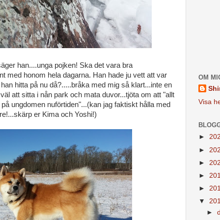
 säger han....unga pojken! Ska det vara bra
runt med honom hela dagarna. Han hade ju vett att var
OM MI
han hitta på nu då?.....bråka med mig så klart...inte en
Shi
äl att sitta i nån park och mata duvor...tjöta om att "allt
Visa he
li på ungdomen nuförtiden"...(kan jag faktiskt hålla med
re!...skärp er Kima och Yoshi!)
BLOGG
►
20
►
20
►
20
►
20
►
20
▼
20
►