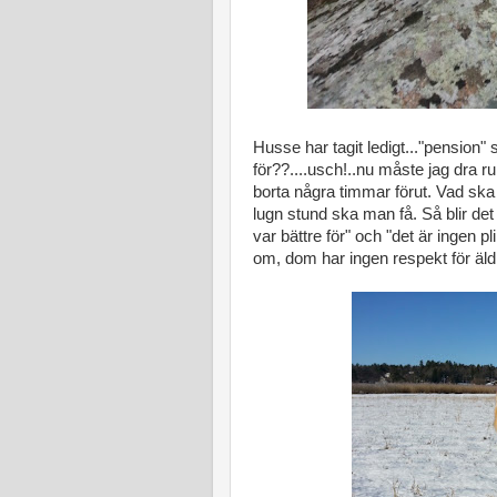
Husse har tagit ledigt..."pension"
för??....usch!..nu måste jag dra 
borta några timmar förut. Vad ska 
lugn stund ska man få. Så blir det v
var bättre för" och "det är ingen p
om, dom har ingen respekt för äld