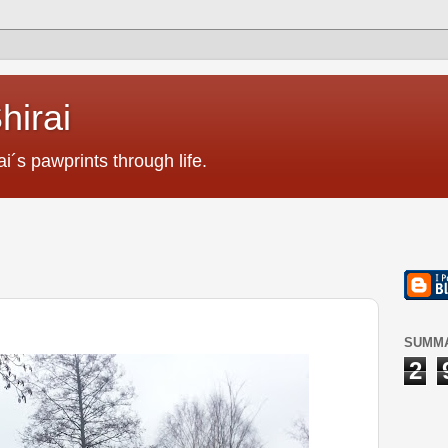
hirai
i´s pawprints through life.
SUMMA
2