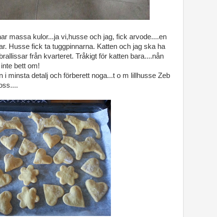
r massa kulor...ja vi,husse och jag, fick arvode....en
nar. Husse fick ta tuggpinnarna. Katten och jag ska ha
e brallissar från kvarteret. Tråkigt för katten bara....nån
 inte bett om!
i minsta detalj och förberett noga...t o m lillhusse Zeb
ss....