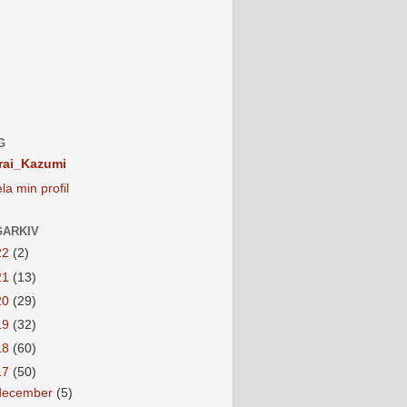
G
rai_Kazumi
la min profil
ARKIV
22
(2)
21
(13)
20
(29)
19
(32)
18
(60)
17
(50)
december
(5)