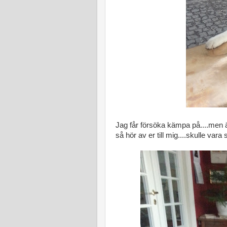
Jag får försöka kämpa på....men är
så hör av er till mig....skulle var