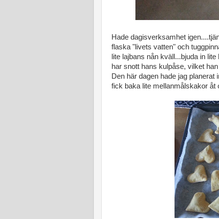
Hade dagisverksamhet igen....tjäna
flaska "livets vatten" och tuggpin
lite lajbans nån kväll...bjuda in lit
har snott hans kulpåse, vilket han
Den här dagen hade jag planerat in 
fick baka lite mellanmålskakor åt o