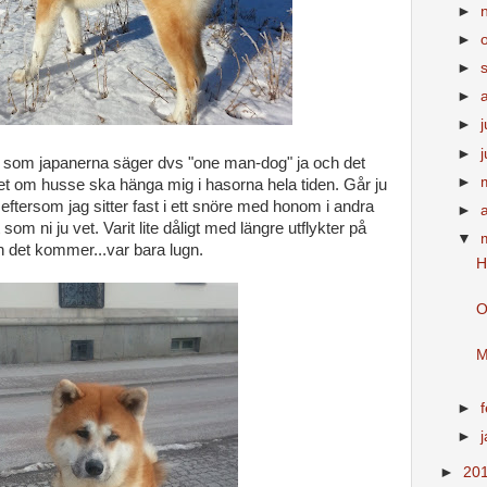
►
►
►
►
►
j
►
u" som japanerna säger dvs "one man-dog" ja och det
►
et om husse ska hänga mig i hasorna hela tiden. Går ju
eftersom jag sitter fast i ett snöre med honom i andra
►
 som ni ju vet. Varit lite dåligt med längre utflykter på
▼
n det kommer...var bara lugn.
H
O
M
►
►
►
20