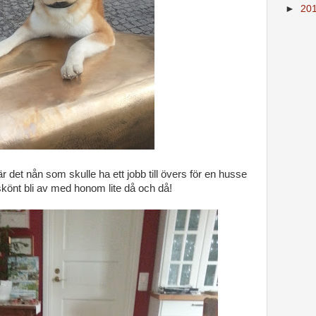
►
20
 det nån som skulle ha ett jobb till övers för en husse
a skönt bli av med honom lite då och då!