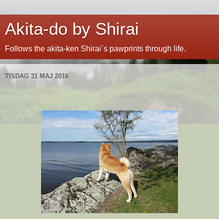
Akita-do by Shirai
Follows the akita-ken Shirai´s pawprints through life.
TISDAG 31 MAJ 2016