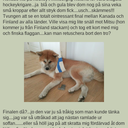
hockeykrigare...ja blå och gula blev dom nog på sina veka
små kroppar efter allt stryk dom fick....usch...skämmes!!!
Tvungen att se en totalt ointressant final mellan Kanada och
Finland av alla länder. Ville visa mig lite snäll mot Mitsu (hon
kommer ju från Finland stackarn) och tog ett kort med mig
och finska flaggan....kan man retuschera bort den tro?
Finalen då?...jo den var ju så tråkig som man kunde tänka
sig....jag var så uttråkad att jag nästan ramlade ur
soffan.......eller så höll jag på att skratta mig fördärvad åt dom