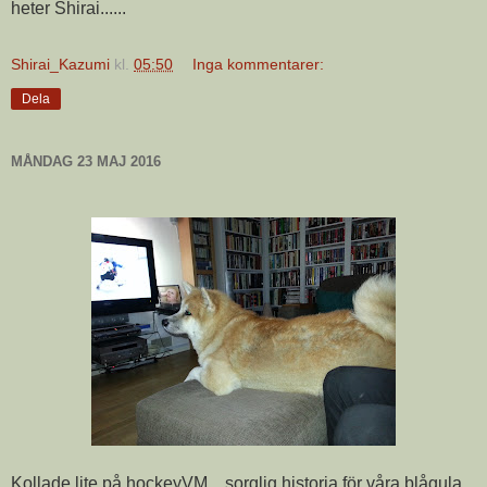
heter Shirai......
Shirai_Kazumi
kl.
05:50
Inga kommentarer:
Dela
MÅNDAG 23 MAJ 2016
Kollade lite på hockeyVM....sorglig historia för våra blågula