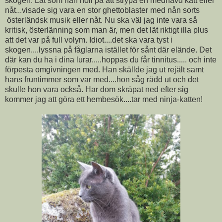
skogen. Lät som han höll på att strypa en medhavd katt eller
nåt...visade sig vara en stor ghettoblaster med nån sorts
österländsk musik eller nåt. Nu ska väl jag inte vara så
kritisk, österlänning som man är, men det lät riktigt illa plus
att det var på full volym. Idiot....det ska vara tyst i
skogen....lyssna på fåglarna istället för sånt där elände. Det
där kan du ha i dina lurar.....hoppas du får tinnitus..... och inte
förpesta omgivningen med. Han skällde jag ut rejält samt
hans fruntimmer som var med....hon såg rädd ut och det
skulle hon vara också. Har dom skräpat ned efter sig
kommer jag att göra ett hembesök....tar med ninja-katten!