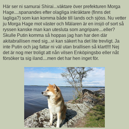
Här ser ni samurai Shirai...väktare över prefekturen Morga
Hage....spanandes efter olagliga inkräktare (finns det
lagliga?) som kan komma både till lands och sjöss. Nu vetter
ju Morga Hage mot väster och Mälaren är en insjö of sort så
ryssen kanske man kan utesluta som angripare....eller?
Skulle Putin komma så hoppas jag han har den där
akitabrallisen med sig...vi kan säkert ha det lite trevligt. Ja
inte Putin och jag fattar ni väl utan brallisen så klart!!!! Nej
det är nog mer troligt att nån vilsen Enköpingsbo eller nåt
försöker ta sig iland....men det har hen inget för.