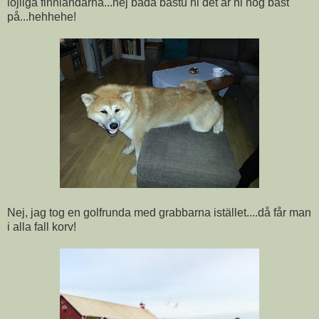
löjliga finnländarna...nej bada bastu ni det är ni nog bäst
på...hehhehe!
Nej, jag tog en golfrunda med grabbarna istället....då får man
i alla fall korv!