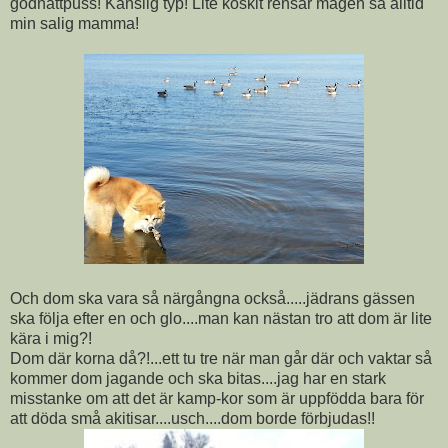
godnattpuss! Känslig typ! Lite koskit rensar magen sa alltid
min salig mamma!
Och dom ska vara så närgångna också.....jädrans gässen
ska följa efter en och glo....man kan nästan tro att dom är lite
kära i mig?!
Dom där korna då?!...ett tu tre när man går där och vaktar så
kommer dom jagande och ska bitas....jag har en stark
misstanke om att det är kamp-kor som är uppfödda bara för
att döda små akitisar....usch....dom borde förbjudas!!