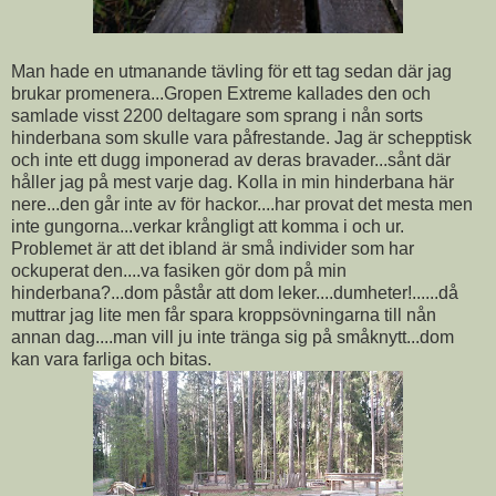
Man hade en utmanande tävling för ett tag sedan där jag
brukar promenera...Gropen Extreme kallades den och
samlade visst 2200 deltagare som sprang i nån sorts
hinderbana som skulle vara påfrestande. Jag är schepptisk
och inte ett dugg imponerad av deras bravader...sånt där
håller jag på mest varje dag. Kolla in min hinderbana här
nere...den går inte av för hackor....har provat det mesta men
inte gungorna...verkar krångligt att komma i och ur.
Problemet är att det ibland är små individer som har
ockuperat den....va fasiken gör dom på min
hinderbana?...dom påstår att dom leker....dumheter!......då
muttrar jag lite men får spara kroppsövningarna till nån
annan dag....man vill ju inte tränga sig på småknytt...dom
kan vara farliga och bitas.