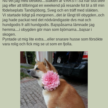
Nu vet jag med besked....släkten är VÄRST! Så här slut blev
jag efter att tillbringat en weekend på resande fot bl a till min
födelseplats Tandsjöborg, Sveg och en träff med släkten.
Vi startade tidigt på morgonen...det är långt till obygden..och
jag hade packat ned det nödvändigaste dvs mat och
hundgodis fr allt hundgodis. Bajspåsarna lämnade jag
hemma....i obygden gör man som björnarna...bajsar i
skogen.
Pyntade ut mig lite extra....eller snarare husse som försökte
vara rolig och fick mig se ut som en fjolla.