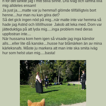
n för det tänkte jag i mitt stilla sinne. Dra iväg och lämna lilla
mig alldeles ensam!
Ja just ja.....matte var ju hemma!! glömde tillfälligtvis bort
henne....hur man nu kan göra det?
Så det gick ingen nöd på mig...när matte inte var hemma så
hade jag Astrid och lillillhusse Jakob att leka med. Dom var
jätteduktiga på att lyda mig.....inga problem med deras
uppfostran inte....
När hussarna kom hem igen så visade jag inga känslor
alls....eller lite då kanske....husse har blåmärken än av mina
kärleksnafs. Måste ju markera att man inte ska smita iväg
hur som helst utan mig.....basta!