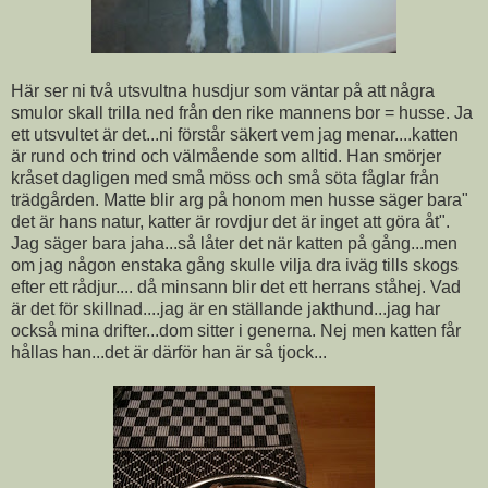
Här ser ni två utsvultna husdjur som väntar på att några
smulor skall trilla ned från den rike mannens bor = husse. Ja
ett utsvultet är det...ni förstår säkert vem jag menar....katten
är rund och trind och välmående som alltid. Han smörjer
kråset dagligen med små möss och små söta fåglar från
trädgården. Matte blir arg på honom men husse säger bara"
det är hans natur, katter är rovdjur det är inget att göra åt".
Jag säger bara jaha...så låter det när katten på gång...men
om jag någon enstaka gång skulle vilja dra iväg tills skogs
efter ett rådjur.... då minsann blir det ett herrans ståhej. Vad
är det för skillnad....jag är en ställande jakthund...jag har
också mina drifter...dom sitter i generna. Nej men katten får
hållas han...det är därför han är så tjock...