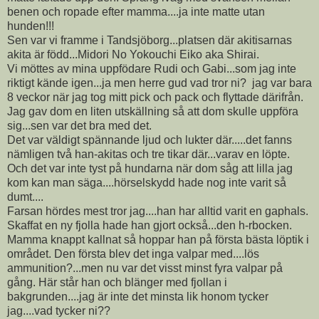
benen och ropade efter mamma....ja inte matte utan
hunden!!!
Sen var vi framme i Tandsjöborg...platsen där akitisarnas
akita är född...Midori No Yokouchi Eiko aka Shirai.
Vi möttes av mina uppfödare Rudi och Gabi...som jag inte
riktigt kände igen...ja men herre gud vad tror ni? jag var bara
8 veckor när jag tog mitt pick och pack och flyttade därifrån.
Jag gav dom en liten utskällning så att dom skulle uppföra
sig...sen var det bra med det.
Det var väldigt spännande ljud och lukter där.....det fanns
nämligen två han-akitas och tre tikar där...varav en löpte.
Och det var inte tyst på hundarna när dom såg att lilla jag
kom kan man säga....hörselskydd hade nog inte varit så
dumt....
Farsan hördes mest tror jag....han har alltid varit en gaphals.
Skaffat en ny fjolla hade han gjort också...den h-rbocken.
Mamma knappt kallnat så hoppar han på första bästa löptik i
området. Den första blev det inga valpar med....lös
ammunition?...men nu var det visst minst fyra valpar på
gång. Här står han och blänger med fjollan i
bakgrunden....jag är inte det minsta lik honom tycker
jag....vad tycker ni??