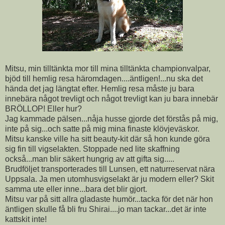
Mitsu, min tilltänkta mor till mina tilltänkta championvalpar,
bjöd till hemlig resa häromdagen....äntligen!...nu ska det
hända det jag längtat efter. Hemlig resa måste ju bara
innebära något trevligt och något trevligt kan ju bara innebär
BRÖLLOP! Eller hur?
Jag kammade pälsen...nåja husse gjorde det förstås på mig,
inte på sig...och satte på mig mina finaste klövjeväskor.
Mitsu kanske ville ha sitt beauty-kit där så hon kunde göra
sig fin till vigselakten. Stoppade ned lite skaffning
också...man blir säkert hungrig av att gifta sig.....
Brudföljet transporterades till Lunsen, ett naturreservat nära
Uppsala. Ja men utomhusvigselakt är ju modern eller? Skit
samma ute eller inne...bara det blir gjort.
Mitsu var på sitt allra gladaste humör...tacka för det när hon
äntligen skulle få bli fru Shirai....jo man tackar...det är inte
kattskit inte!