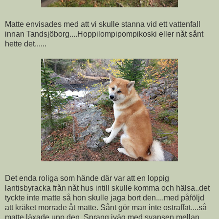
Matte envisades med att vi skulle stanna vid ett vattenfall
innan Tandsjöborg....Hoppilompipompikoski eller nåt sånt
hette det......
Det enda roliga som hände där var att en loppig
lantisbyracka från nåt hus intill skulle komma och hälsa..det
tyckte inte matte så hon skulle jaga bort den....med påföljd
att kräket morrade åt matte. Sånt gör man inte ostraffat....så
matte läxade upp den. Sprang iväg med svansen mellan