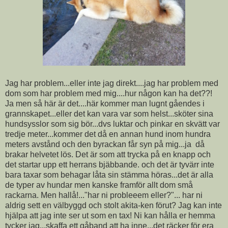
Jag har problem...eller inte jag direkt....jag har problem med
dom som har problem med mig....hur någon kan ha det??!
Ja men så här är det....här kommer man lugnt gåendes i
grannskapet...eller det kan vara var som helst...sköter sina
hundsysslor som sig bör...dvs luktar och pinkar en skvätt var
tredje meter...kommer det då en annan hund inom hundra
meters avstånd och den byrackan får syn på mig...ja då
brakar helvetet lös. Det är som att trycka på en knapp och
det startar upp ett herrans bjäbbande. och det är tyvärr inte
bara taxar som behagar låta sin stämma höras...det är alla
de typer av hundar men kanske framför allt dom små
rackarna. Men hallå!..."har ni probleeem eller?"... har ni
aldrig sett en välbyggd och stolt akita-ken förut? Jag kan inte
hjälpa att jag inte ser ut som en tax! Ni kan hålla er hemma
tycker jag...skaffa ett gåband att ha inne...det räcker för era