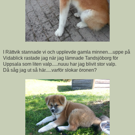
I Rättvik stannade vi och upplevde gamla minnen....uppe på
Vidablick rastade jag när jag lämnade Tandsjöborg för
Uppsala som liten valp.....nuuu har jag blivit stor valp.
Då såg jag ut så här.....varför slokar öronen?