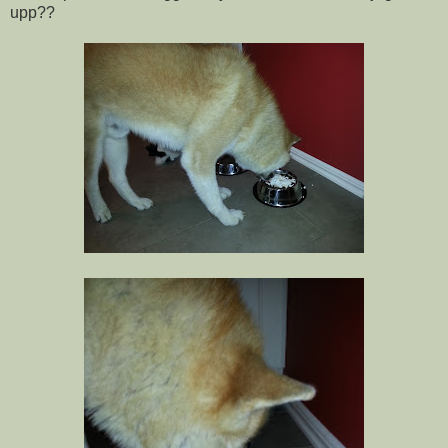
upp??