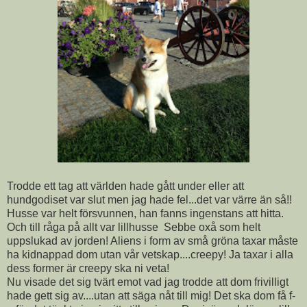
Trodde ett tag att världen hade gått under eller att
hundgodiset var slut men jag hade fel...det var värre än så!!
Husse var helt försvunnen, han fanns ingenstans att hitta.
Och till råga på allt var lillhusse Sebbe oxå som helt
uppslukad av jorden! Aliens i form av små gröna taxar måste
ha kidnappad dom utan vår vetskap....creepy! Ja taxar i alla
dess former är creepy ska ni veta!
Nu visade det sig tvärt emot vad jag trodde att dom frivilligt
hade gett sig av....utan att säga nåt till mig! Det ska dom få f-