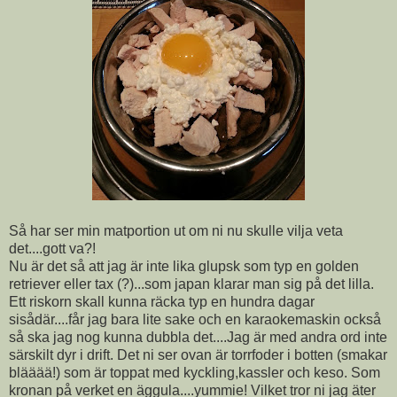
Så har ser min matportion ut om ni nu skulle vilja veta
det....gott va?!
Nu är det så att jag är inte lika glupsk som typ en golden
retriever eller tax (?)...som japan klarar man sig på det lilla.
Ett riskorn skall kunna räcka typ en hundra dagar
sisådär....får jag bara lite sake och en karaokemaskin också
så ska jag nog kunna dubbla det....Jag är med andra ord inte
särskilt dyr i drift. Det ni ser ovan är torrfoder i botten (smakar
blääää!) som är toppat med kyckling,kassler och keso. Som
kronan på verket en äggula....yummie! Vilket tror ni jag äter