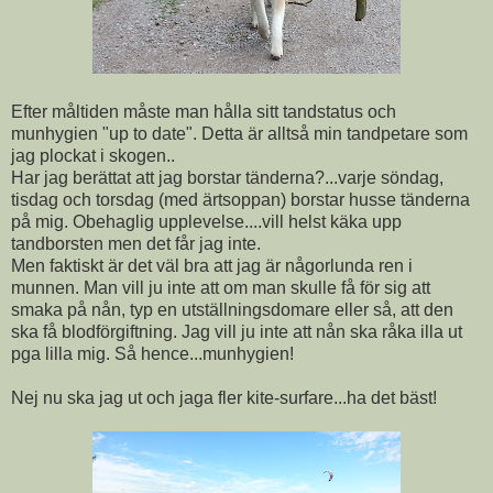
Efter måltiden måste man hålla sitt tandstatus och
munhygien "up to date". Detta är alltså min tandpetare som
jag plockat i skogen..
Har jag berättat att jag borstar tänderna?...varje söndag,
tisdag och torsdag (med ärtsoppan) borstar husse tänderna
på mig. Obehaglig upplevelse....vill helst käka upp
tandborsten men det får jag inte.
Men faktiskt är det väl bra att jag är någorlunda ren i
munnen. Man vill ju inte att om man skulle få för sig att
smaka på nån, typ en utställningsdomare eller så, att den
ska få blodförgiftning. Jag vill ju inte att nån ska råka illa ut
pga lilla mig. Så hence...munhygien!
Nej nu ska jag ut och jaga fler kite-surfare...ha det bäst!