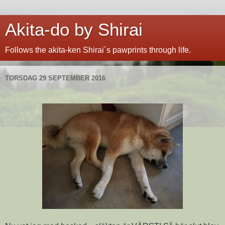
Akita-do by Shirai
Follows the akita-ken Shirai´s pawprints through life.
TORSDAG 29 SEPTEMBER 2016