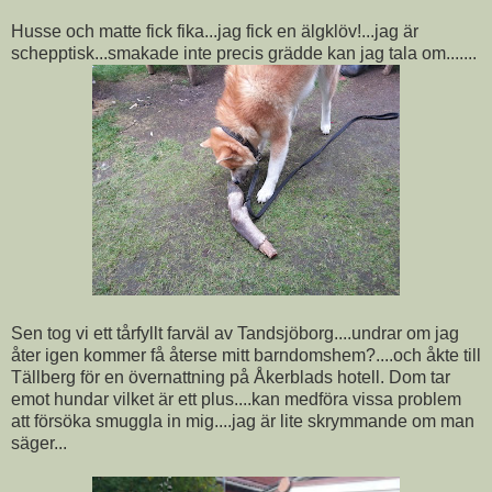
Husse och matte fick fika...jag fick en älgklöv!...jag är
schepptisk...smakade inte precis grädde kan jag tala om.......
Sen tog vi ett tårfyllt farväl av Tandsjöborg....undrar om jag
åter igen kommer få återse mitt barndomshem?....och åkte till
Tällberg för en övernattning på Åkerblads hotell. Dom tar
emot hundar vilket är ett plus....kan medföra vissa problem
att försöka smuggla in mig....jag är lite skrymmande om man
säger...