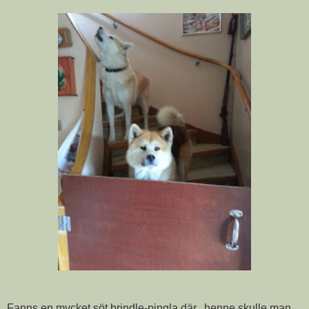
Fanns en mycket söt brindle-pingla där...henne skulle man