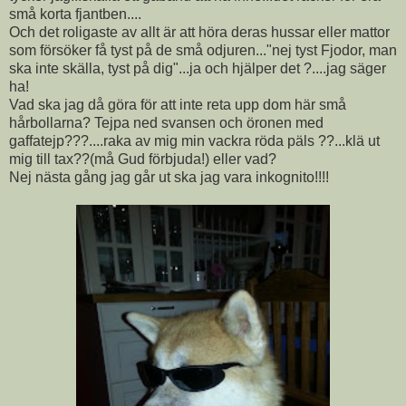
små korta fjantben....
Och det roligaste av allt är att höra deras hussar eller mattor
som försöker få tyst på de små odjuren..."nej tyst Fjodor, man
ska inte skälla, tyst på dig"...ja och hjälper det ?....jag säger
ha!
Vad ska jag då göra för att inte reta upp dom här små
hårbollarna? Tejpa ned svansen och öronen med
gaffatejp???....raka av mig min vackra röda päls ??...klä ut
mig till tax??(må Gud förbjuda!) eller vad?
Nej nästa gång jag går ut ska jag vara inkognito!!!!