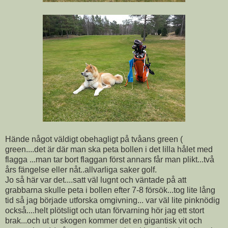
Hände något väldigt obehagligt på tvåans green (
green....det är där man ska peta bollen i det lilla hålet med
flagga ...man tar bort flaggan först annars får man plikt...två
års fängelse eller nåt..allvarliga saker golf.
Jo så här var det....satt väl lugnt och väntade på att
grabbarna skulle peta i bollen efter 7-8 försök...tog lite lång
tid så jag började utforska omgivning... var väl lite pinknödig
också....helt plötsligt och utan förvarning hör jag ett stort
brak...och ut ur skogen kommer det en gigantisk vit och