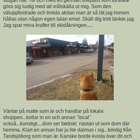
stugan här. Till och med en german shepard som försökte
göra sig lustig med att vrålskälla ut mig. Som den
väluppfostrade och timida akitan man är så lät jag honom
hållas utan någon egen talan emot. Skäll dig trött tänkte jag.
Jag spar mina krafter till skidåkningen.....
Väntar på matte som är och handlar på lokala
shoppen...kollar in en och annan "local"
också...konstigt....dom ser faktiskt nästan ut som dom där
hemma. Klart en annan har ju lite dalmas i sig...bördig från
Tandsjöborg som man är. Kanske borde kvista över dit och