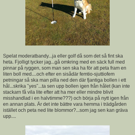
Spelat moderatbandy...ja eller golf då som det så fint ska
heta. Fjolligt tycker jag...gå omkring med en säck full med
pinnar på ryggen, som man sen ska ha för att peta fram en
liten boll med....och efter en sisådär femtio-sjuttiofem
petningar så ska man pilla ned den där fjantiga bollen i ett
hål...skrika "yes"...ta sen upp bollen igen från hålet (kan inte
stackarn få vila lite efter att ha mer eller mindre blivit
misshandlad i en halvtimme???) och börja på nytt igen från
en annan plats. Är det inte bättre vara hemma i trädgården
istället och peta ned lite blommor?...som jag sen kan gräva
upp....