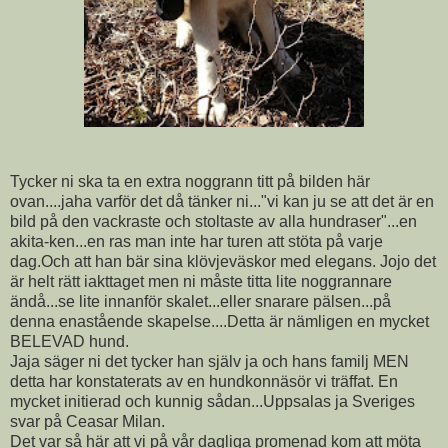
Tycker ni ska ta en extra noggrann titt på bilden här
ovan....jaha varför det då tänker ni..."vi kan ju se att det är en
bild på den vackraste och stoltaste av alla hundraser"...en
akita-ken...en ras man inte har turen att stöta på varje
dag.Och att han bär sina klövjeväskor med elegans. Jojo det
är helt rätt iakttaget men ni måste titta lite noggrannare
ändå...se lite innanför skalet...eller snarare pälsen...på
denna enastående skapelse....Detta är nämligen en mycket
BELEVAD hund.
Jaja säger ni det tycker han själv ja och hans familj MEN
detta har konstaterats av en hundkonnäsör vi träffat. En
mycket initierad och kunnig sådan...Uppsalas ja Sveriges
svar på Ceasar Milan.
Det var så här att vi på vår dagliga promenad kom att möta