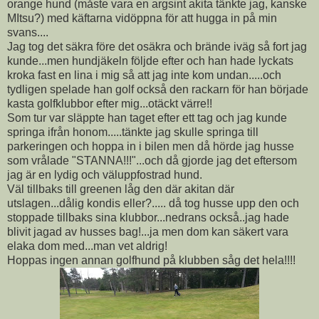
orange hund (måste vara en argsint akita tänkte jag, kanske
MItsu?) med käftarna vidöppna för att hugga in på min
svans....
Jag tog det säkra före det osäkra och brände iväg så fort jag
kunde...men hundjäkeln följde efter och han hade lyckats
kroka fast en lina i mig så att jag inte kom undan.....och
tydligen spelade han golf också den rackarn för han började
kasta golfklubbor efter mig...otäckt värre!!
Som tur var släppte han taget efter ett tag och jag kunde
springa ifrån honom.....tänkte jag skulle springa till
parkeringen och hoppa in i bilen men då hörde jag husse
som vrålade "STANNA!!!"...och då gjorde jag det eftersom
jag är en lydig och väluppfostrad hund.
Väl tillbaks till greenen låg den där akitan där
utslagen...dålig kondis eller?..... då tog husse upp den och
stoppade tillbaks sina klubbor...nedrans också..jag hade
blivit jagad av husses bag!...ja men dom kan säkert vara
elaka dom med...man vet aldrig!
Hoppas ingen annan golfhund på klubben såg det hela!!!!