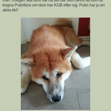
inte! Troligen ska dom väl ha det där som bevis att dom är
trogna Putinfans om dom har KGB efter sig. Putin har ju en
akita-tik!!