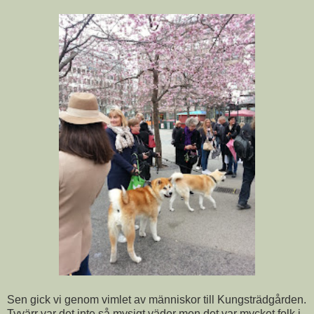
Sen gick vi genom vimlet av människor till Kungsträdgården.
Tyvärr var det inte så mysigt väder men det var mycket folk i