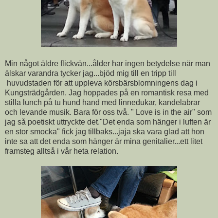
Min något äldre flickvän...ålder har ingen betydelse när man
älskar varandra tycker jag...bjöd mig till en tripp till
huvudstaden för att uppleva körsbärsblomningens dag i
Kungsträdgården. Jag hoppades på en romantisk resa med
stilla lunch på tu hund hand med linnedukar, kandelabrar
och levande musik. Bara för oss två. " Love is in the air" som
jag så poetiskt uttryckte det."Det enda som hänger i luften är
en stor smocka" fick jag tillbaks...jaja ska vara glad att hon
inte sa att det enda som hänger är mina genitalier...ett litet
framsteg alltså i vår heta relation.