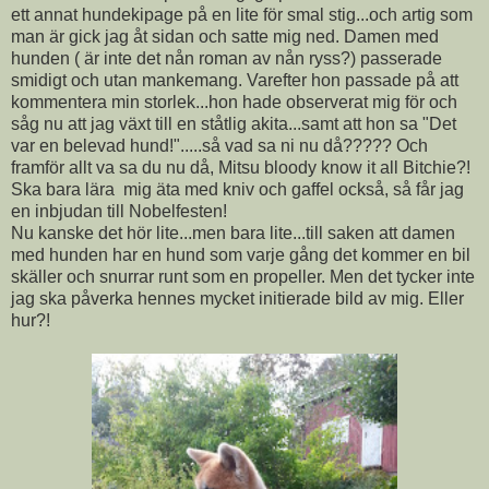
ett annat hundekipage på en lite för smal stig...och artig som
man är gick jag åt sidan och satte mig ned. Damen med
hunden ( är inte det nån roman av nån ryss?) passerade
smidigt och utan mankemang. Varefter hon passade på att
kommentera min storlek...hon hade observerat mig för och
såg nu att jag växt till en ståtlig akita...samt att hon sa "Det
var en belevad hund!".....så vad sa ni nu då????? Och
framför allt va sa du nu då, Mitsu bloody know it all Bitchie?!
Ska bara lära mig äta med kniv och gaffel också, så får jag
en inbjudan till Nobelfesten!
Nu kanske det hör lite...men bara lite...till saken att damen
med hunden har en hund som varje gång det kommer en bil
skäller och snurrar runt som en propeller. Men det tycker inte
jag ska påverka hennes mycket initierade bild av mig. Eller
hur?!