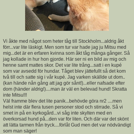
Vi åkte med något som heter tåg till Stockholm...aldrig åkt
förr...var lite läskigt. Men som tur var hade jag ju Mitsu med
mig...det är en erfaren kvinna som åkt tåg många gånger. Så
jag kollade in hur hon gjorde. Här ser ni en bild av mig och
henne samt mattes skor. Det var lite trång...satt i en kupé
som var avsedd för hundar. Tåget blev jättefullt så det kom
två till och satte sig i vår kupé. Jag varken skällde ut dom..
(kan hände nån gång att jag gör sånt!)...eller nafsade efter
dom (händer aldrig!)....man är väl en belevad hund! Skratta
inte Mitsu!!!
Väl framme blev det lite panik...behövde göra nr2 ....men
helst inte där flera tusen personer stod och stirrade. Så vi
smet in på en kyrkogård...vi såg inte skylten med en
överkorsad hund på...den var för liten. Och där var det skönt
att lätta tarmen från tryck....förlåt Gud men det var nödvändigt
som man säger!