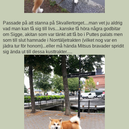
Passade på att stanna på Skvallertorget....man vet ju aldrig
vad man kan få sig till livs....kanske få höra några godbitar
om Sigge, akitan som var tänkt att få bo i Puttes palats men
som till slut hamnade i Norrtäljetrakten (vilket nog var en
jädra tur för honom)...eller må hända Mitsus bravader spridit
sig ända ut till dessa kusttrakter.....