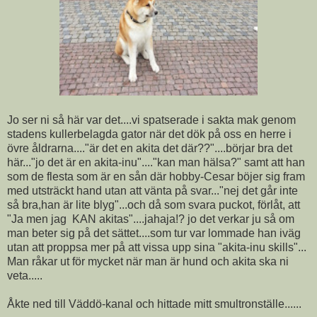
Jo ser ni så här var det....vi spatserade i sakta mak genom
stadens kullerbelagda gator när det dök på oss en herre i
övre åldrarna...."är det en akita det där??"....börjar bra det
här..."jo det är en akita-inu"...."kan man hälsa?" samt att han
som de flesta som är en sån där hobby-Cesar böjer sig fram
med utsträckt hand utan att vänta på svar..."nej det går inte
så bra,han är lite blyg"...och då som svara puckot, förlåt, att
"Ja men jag KAN akitas"....jahaja!? jo det verkar ju så om
man beter sig på det sättet....som tur var lommade han iväg
utan att proppsa mer på att vissa upp sina "akita-inu skills"...
Man råkar ut för mycket när man är hund och akita ska ni
veta.....
Åkte ned till Väddö-kanal och hittade mitt smultronställe......