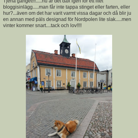
Tjena gänget!!!.....nu är det dax igen för ett litet
bloggisinlägg.....man får inte tappa stinget eller farten, eller
hur?...även om det har varit varmt vissa dagar och då blir ju
en annan med päls designad för Nordpolen lite slak.....men
vinter kommer snart....tack och lov!!!!