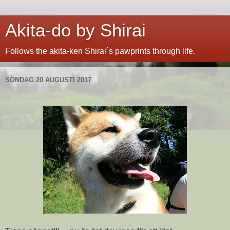
Akita-do by Shirai
Follows the akita-ken Shirai´s pawprints through life.
SÖNDAG 20 AUGUSTI 2017