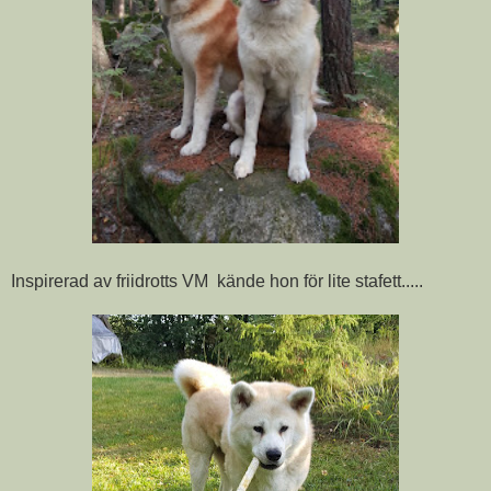
Inspirerad av friidrotts VM kände hon för lite stafett.....