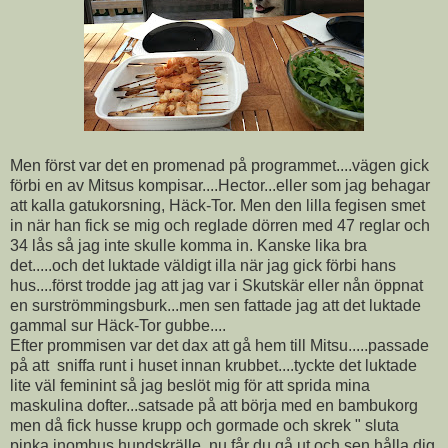
Men först var det en promenad på programmet....vägen gick
förbi en av Mitsus kompisar....Hector...eller som jag behagar
att kalla gatukorsning, Häck-Tor. Men den lilla fegisen smet
in när han fick se mig och reglade dörren med 47 reglar och
34 lås så jag inte skulle komma in. Kanske lika bra
det.....och det luktade väldigt illa när jag gick förbi hans
hus....först trodde jag att jag var i Skutskär eller nån öppnat
en surströmmingsburk...men sen fattade jag att det luktade
gammal sur Häck-Tor gubbe....
Efter prommisen var det dax att gå hem till Mitsu.....passade
på att sniffa runt i huset innan krubbet....tyckte det luktade
lite väl feminint så jag beslöt mig för att sprida mina
maskulina dofter...satsade på att börja med en bambukorg
men då fick husse krupp och gormade och skrek " sluta
pinka inomhus hundskrälle, nu får du gå ut och sen hålla dig