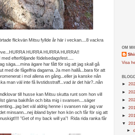
örtade flickvän Mitsu fyllde år här i veckan....8 vackra
OM MI
..hon leve...HURRA HURRA HURRA HURRA!!
Shi
 med efterföljande födelsedagsfest.....
Visa he
 säga....mina ägare har fått för sig att jag skall gå
t med de fågelfria dagarna. Ja men hallå...bara för att
h promenerat i mol allena en gång...eller ja kanske nån
BLOGG
a man väl inte få livstidsstraff...vad är det här?..nån
►
20
►
20
ndklovar till husse kan Mitsu skutta runt som hon vill
►
20
elst gärna bakifrån och bita mig i svansen....säger
enting...jag bet väl aldrig henne i svansen när jag var
►
20
et minsann...nej ibland byter hon kön och får för sig att
►
20
nuskigt!!!! "Get of my back will ya"! Rida rida ranka får
▼
20
►