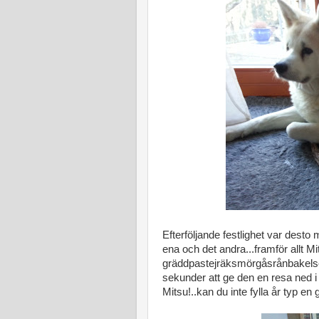
Efterföljande festlighet var desto
ena och det andra...framför allt M
gräddpastejräksmörgåsrånbakelse 
sekunder att ge den en resa ned i
Mitsu!..kan du inte fylla år typ e