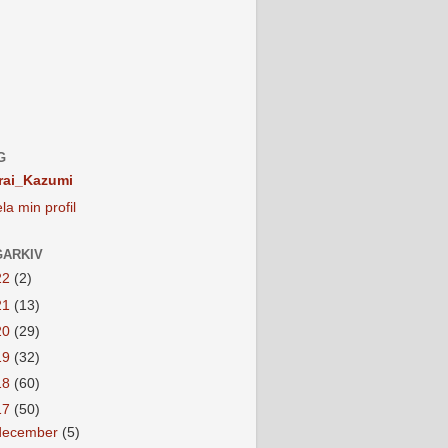
G
rai_Kazumi
la min profil
ARKIV
22
(2)
21
(13)
20
(29)
19
(32)
18
(60)
17
(50)
december
(5)