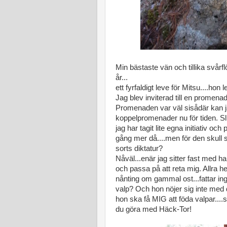
Min bästaste vän och tillika svårfl
år...
ett fyrfaldigt leve för Mitsu..
Jag blev inviterad till en promenad
Promenaden var väl sisådär kan jag
koppelpromenader nu för tiden. Slu
jag har tagit lite egna initiativ oc
gång mer då....men för den skull sk
sorts diktatur?
Nåväl...enär jag sitter fast med ha
och passa på att reta mig. Allra h
nånting om gammal ost...fattar ing
valp? Och hon nöjer sig inte med d
hon ska få MIG att föda valpar....s
du göra med Häck-Tor!