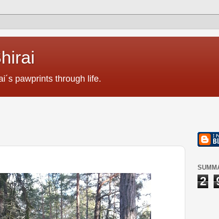
hirai
i´s pawprints through life.
SUMMA
2