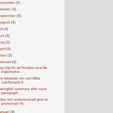
november
(5)
oktober
(4)
september
(5)
augusti
(4)
uli
(4)
juni
(4)
maj
(3)
april
(5)
mars
(3)
februari
(4)
og mig för att försöka vara lite
miljömedve...
in bästaste vän och tillika
svårflörtade fl...
wenglish summary after each
paragraph. ...
itsu och undertecknad gick en
promenad i fö...
januari
(4)