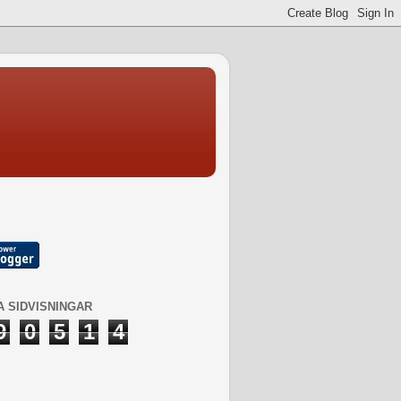
 SIDVISNINGAR
9
0
5
1
4