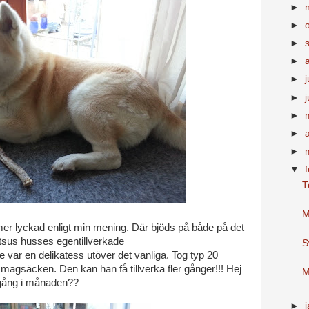
►
►
►
►
►
j
►
►
►
►
▼
T
M
 mer lyckad enligt min mening. Där bjöds på både på det
itsus husses egentillverkade
S
var en delikatess utöver det vanliga. Tog typ 20
 magsäcken. Den kan han få tillverka fler gånger!!! Hej
M
n gång i månaden??
►