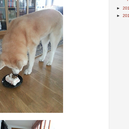
►
20
►
20