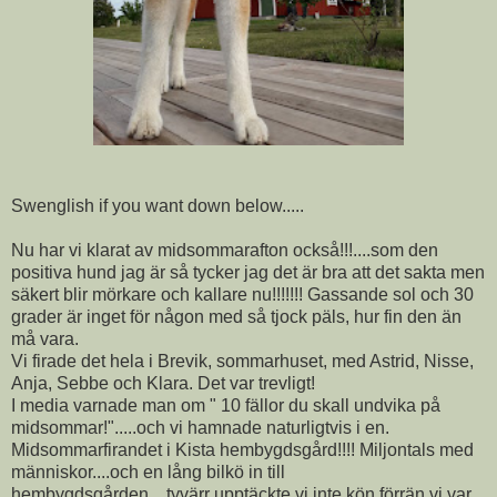
Swenglish if you want down below.....
Nu har vi klarat av midsommarafton också!!!....som den
positiva hund jag är så tycker jag det är bra att det sakta men
säkert blir mörkare och kallare nu!!!!!!! Gassande sol och 30
grader är inget för någon med så tjock päls, hur fin den än
må vara.
Vi firade det hela i Brevik, sommarhuset, med Astrid, Nisse,
Anja, Sebbe och Klara. Det var trevligt!
I media varnade man om " 10 fällor du skall undvika på
midsommar!".....och vi hamnade naturligtvis i en.
Midsommarfirandet i Kista hembygdsgård!!!! Miljontals med
människor....och en lång bilkö in till
hembygdsgården....tyvärr upptäckte vi inte kön förrän vi var