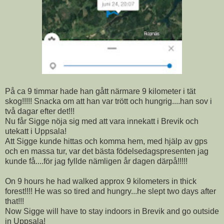
På ca 9 timmar hade han gått närmare 9 kilometer i tät
skog!!!!! Snacka om att han var trött och hungrig....han sov i
två dagar efter det!!!
Nu får Sigge nöja sig med att vara innekatt i Brevik och
utekatt i Uppsala!
Att Sigge kunde hittas och komma hem, med hjälp av gps
och en massa tur, var det bästa födelsedagspresenten jag
kunde få....för jag fyllde nämligen år dagen därpå!!!!!
On 9 hours he had walked approx 9 kilometers in thick
forest!!!! He was so tired and hungry...he slept two days after
that!!!
Now Sigge will have to stay indoors in Brevik and go outside
in Uppsala!