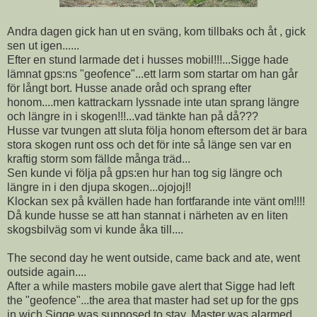
Andra dagen gick han ut en sväng, kom tillbaks och åt , gick
sen ut igen......
Efter en stund larmade det i husses mobil!!!...Sigge hade
lämnat gps:ns "geofence"...ett larm som startar om han går
för långt bort. Husse anade oråd och sprang efter
honom....men kattrackarn lyssnade inte utan sprang längre
och längre in i skogen!!!...vad tänkte han på då???
Husse var tvungen att sluta följa honom eftersom det är bara
stora skogen runt oss och det för inte så länge sen var en
kraftig storm som fällde många träd...
Sen kunde vi följa på gps:en hur han tog sig längre och
längre in i den djupa skogen...ojojoj!!
Klockan sex på kvällen hade han fortfarande inte vänt om!!!!
Då kunde husse se att han stannat i närheten av en liten
skogsbilväg som vi kunde åka till....
The second day he went outside, came back and ate, went
outside again....
After a while masters mobile gave alert that Sigge had left
the "geofence"...the area that master had set up for the gps
in wich Sigge was supposed to stay. Master was alarmed