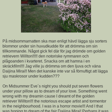
På midsommarnatten ska man enligt hävd lägga sju sorters
blommor under sin huvudkudde för att drömma om sin
tillkommande. Något gick fel där för jag drömde om golden
retrievern Willton!!!!! den notoriske rymmaren och
plågoanden i kvarteret. Snacka om att hamna i en
skräckfilm!!!! Jag ville ju drömma om den ljuva och väna
Daijina Mirai!! Men det kanske inte var så förnuftigt att lägga
sju maskrosor under kudden???
On Midsummer Eve´s night you should put seven flowers
under your pillow as to dream of your love. Something went
wrong with my dreamin cause I dreamt of the golden
retriever Willton!!! the notorious escape artist and tormentor
in the neighbourhood. I was in a horror movie!!! And I that
was hoping to dream of the fair Daijina Mirai! Perhaps it was