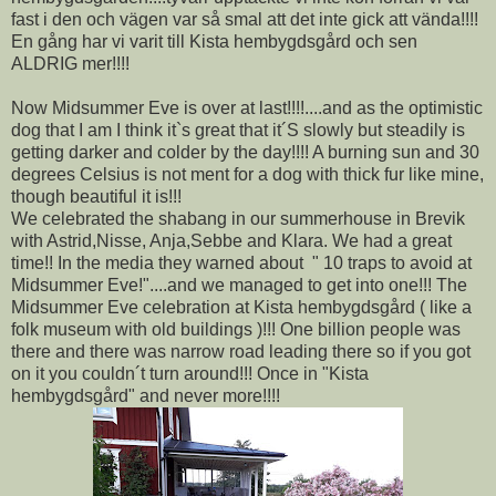
fast i den och vägen var så smal att det inte gick att vända!!!!
En gång har vi varit till Kista hembygdsgård och sen
ALDRIG mer!!!!
Now Midsummer Eve is over at last!!!!....and as the optimistic
dog that I am I think it`s great that it´S slowly but steadily is
getting darker and colder by the day!!!! A burning sun and 30
degrees Celsius is not ment for a dog with thick fur like mine,
though beautiful it is!!!
We celebrated the shabang in our summerhouse in Brevik
with Astrid,Nisse, Anja,Sebbe and Klara. We had a great
time!! In the media they warned about " 10 traps to avoid at
Midsummer Eve!"....and we managed to get into one!!! The
Midsummer Eve celebration at Kista hembygdsgård ( like a
folk museum with old buildings )!!! One billion people was
there and there was narrow road leading there so if you got
on it you couldn´t turn around!!! Once in "Kista
hembygdsgård" and never more!!!!