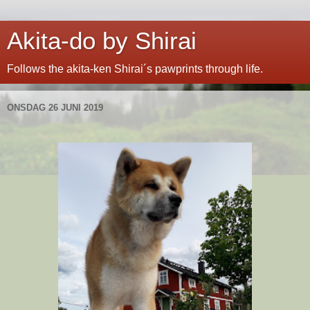
Akita-do by Shirai
Follows the akita-ken Shirai´s pawprints through life.
ONSDAG 26 JUNI 2019