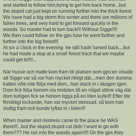
and started to follow him,trying to get him back home...but
the stupid cat just kept on running further into the thick forest.
We have had a big storm this winter and there are millions of
fallen trees, and very hard to get forward quickly in the
woods. So master had to turn back!!! Without Sigge!!!!
We then could follow on the gps how he went further and
further into the big forest!!!
At six a´clock in the evening he still hadn`turned back....but
he had made a stop at a small forest track that we maybe
could get to!!!!...
När husse och matte kom fram till platsen som gps:en visade
att Sigge var så var han mycket riktigt där....men den dumma
katten ville inte följa med dom...han stack in i skogen igen.
Dom fick följa honom via mobilen till en något större väg där
dom turligen fick se honom ligga på en liten kulle!!! Efter lite
försiktigt lockande, han var mycket stressad, så kom han
slutlig fram ock kunde lyftas in i bilen!!!
When master and mistress came to the place he WAS
there!!!...but the stupid,stupid cat didn´t want to go with
them??? He ran into the woods again!!!! On the gps they